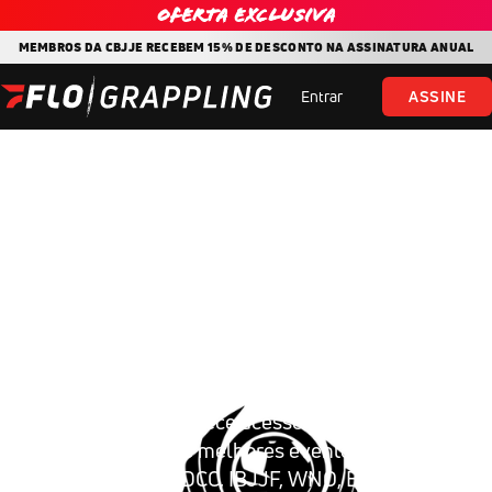
Oferta exclusiva
MEMBROS DA CBJJE RECEBEM 15% DE DESCONTO NA ASSINATURA ANUAL
Entrar
ASSINE
Ganhe 15% de
desconto em um plano
anual do FloGrappling
O FloGrappling oferece acesso para assistir ao
vivo aos maiores e melhores eventos do Jiu-
Jitsu, incluindo ADCC, IBJJF, WNO, BJJ Stars,